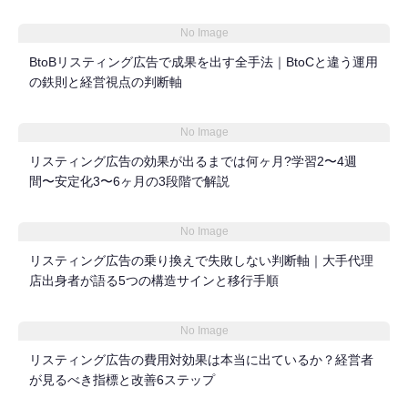
No Image
BtoBリスティング広告で成果を出す全手法｜BtoCと違う運用
の鉄則と経営視点の判断軸
No Image
リスティング広告の効果が出るまでは何ヶ月?学習2〜4週
間〜安定化3〜6ヶ月の3段階で解説
No Image
リスティング広告の乗り換えで失敗しない判断軸｜大手代理
店出身者が語る5つの構造サインと移行手順
No Image
リスティング広告の費用対効果は本当に出ているか？経営者
が見るべき指標と改善6ステップ