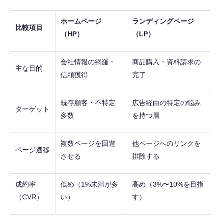
ホームページ
ランディングページ
比較項目
（HP）
（LP）
会社情報の網羅・
商品購入・資料請求の
主な目的
信頼獲得
完了
既存顧客・不特定
広告経由の特定の悩み
ターゲット
多数
を持つ層
複数ページを回遊
他ページへのリンクを
ページ遷移
させる
排除する
成約率
低め（1%未満が多
高め（3%〜10%を目指
（CVR）
い）
す）