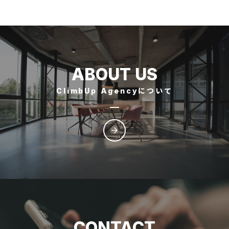
ABOUT US
ClimbUp Agencyについて
arrow_forward
CONTACT