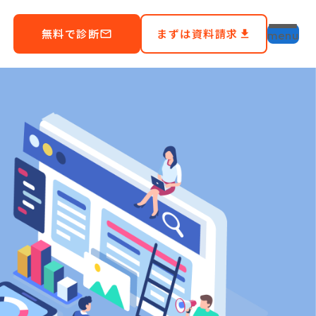
file_download
無料で診断
まずは資料請求
mail_outline
file_download
menu