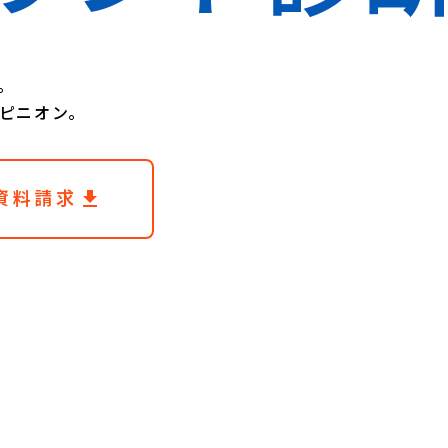
。
ピニオン。
file_download
file_download
資料請求