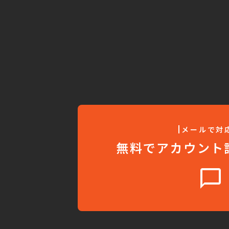
メールで対
無料でアカウント
chat_bubble_outline