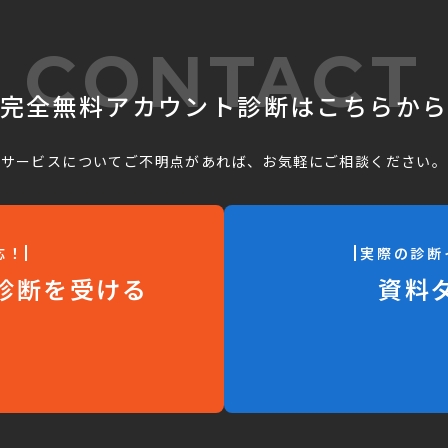
CONTACT
完全無料アカウント診断はこちらか
サービスについてご不明点があれば、お
気軽にご相談ください。
応！
実際の診断
診断を受ける
資料