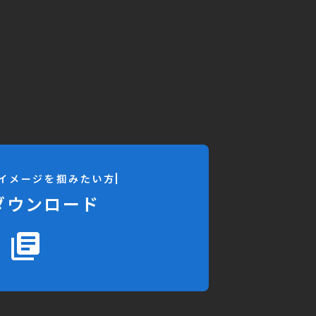
ら
イメージを掴みたい方
ダウンロード
library_books