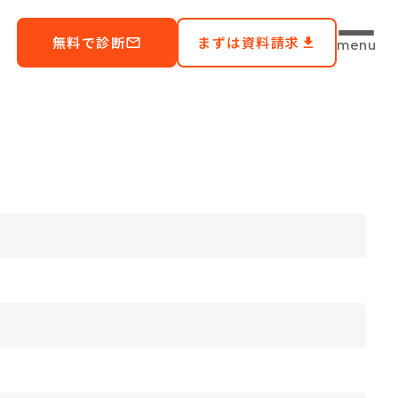
file_download
無料で診断
まずは資料請求
mail_outline
file_download
menu