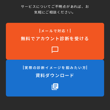
サービスについてご不明点があれば、お
気軽にご相談ください。
メールで対応！
無料でアカウント診断を受ける
chat_bubble_outline
実際の診断イメージを掴みたい方
資料ダウンロード
library_books