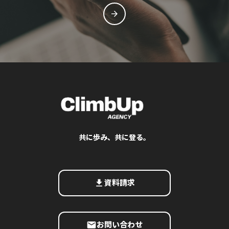
arrow_forward
共に歩み、共に登る。
get_app
資料請求
email
お問い合わせ