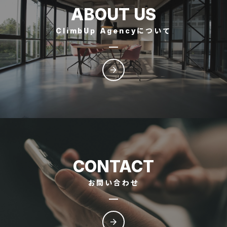
ABOUT US
ClimbUp Agencyについて
arrow_forward
CONTACT
お問い合わせ
arrow_forward