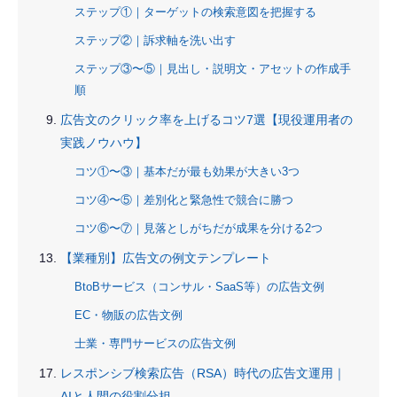
ステップ①｜ターゲットの検索意図を把握する
ステップ②｜訴求軸を洗い出す
ステップ③〜⑤｜見出し・説明文・アセットの作成手
順
広告文のクリック率を上げるコツ7選【現役運用者の
実践ノウハウ】
コツ①〜③｜基本だが最も効果が大きい3つ
コツ④〜⑤｜差別化と緊急性で競合に勝つ
コツ⑥〜⑦｜見落としがちだが成果を分ける2つ
【業種別】広告文の例文テンプレート
BtoBサービス（コンサル・SaaS等）の広告文例
EC・物販の広告文例
士業・専門サービスの広告文例
レスポンシブ検索広告（RSA）時代の広告文運用｜
AIと人間の役割分担