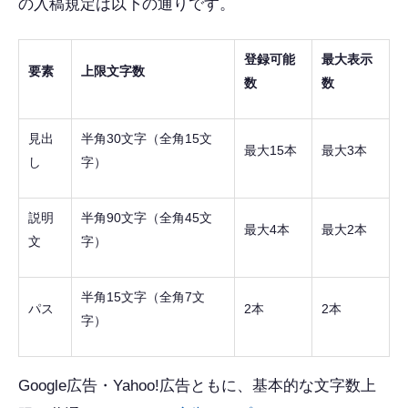
の入稿規定は以下の通りです。
登録可能
最大表示
要素
上限文字数
数
数
見出
半角30文字（全角15文
最大15本
最大3本
し
字）
説明
半角90文字（全角45文
最大4本
最大2本
文
字）
半角15文字（全角7文
パス
2本
2本
字）
Google広告・Yahoo!広告ともに、基本的な文字数上