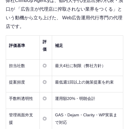
弊社ClimbUp Agencyは、都内大手代理店出身の代表・濱
口が 「広告主が代理店に搾取されない業界をつくる」と
いう動機から立ち上げた、 Web広告運用代行専門の代理
店です。
評
評価基準
補足
価
担当社数
◎
最大4社に制限（弊社方針）
提案頻度
◎
最低週1回以上の施策提案を約束
手数料透明性
◎
運用額20%・明朗会計
管理画面外支
GAS・Dejam・Clarity・WP実装ま
◎
援
で対応