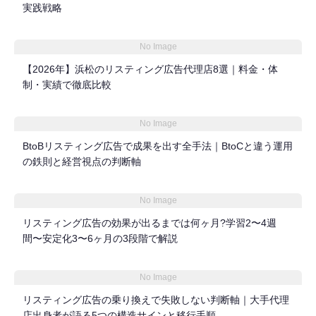
実践戦略
No Image
【2026年】浜松のリスティング広告代理店8選｜料金・体
制・実績で徹底比較
No Image
BtoBリスティング広告で成果を出す全手法｜BtoCと違う運用
の鉄則と経営視点の判断軸
No Image
リスティング広告の効果が出るまでは何ヶ月?学習2〜4週
間〜安定化3〜6ヶ月の3段階で解説
No Image
リスティング広告の乗り換えで失敗しない判断軸｜大手代理
店出身者が語る5つの構造サインと移行手順