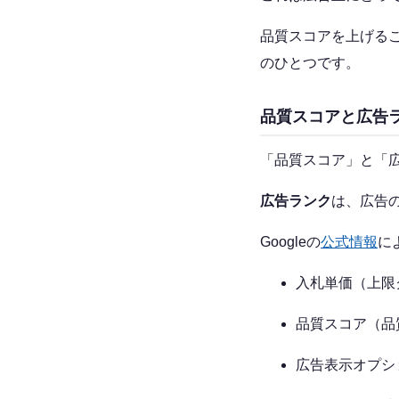
品質スコアを上げる
のひとつです。
品質スコアと広告
「品質スコア」と「
広告ランク
は、広告
Googleの
公式情報
に
入札単価（上限
品質スコア（品
広告表示オプシ