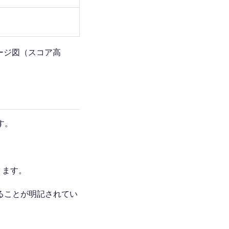
ージ図（スコア高
す。
ります。
がることが明記されてい