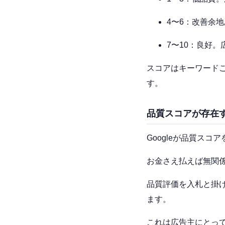
4〜6：改善余
7〜10：良好
スコアはキーワード
す。
品質スコアが存在す
Googleが品質ス
お金さえ払えば無関
品質評価を入札と掛
ます。
これは広告主にとっ