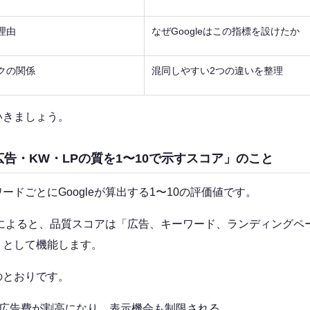
理由
なぜGoogleはこの指標を設けたか
クの関係
混同しやすい2つの違いを整理
いきましょう。
告・KW・LPの質を1〜10で示すスコア」のこと
ードごとにGoogleが算出する1〜10の評価値です。
によると、品質スコアは「広告、キーワード、ランディングペー
」として機能します。
のとおりです。
。広告費が割高になり、表示機会も制限される