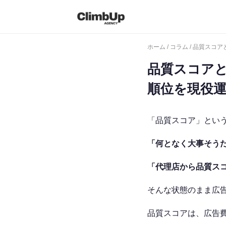
ホーム
/
コラム
/ 品質スコ
品質スコアと
順位を現役
「品質スコア」という
「何となく大事そう
「代理店から品質ス
そんな状態のまま広
品質スコアは、広告