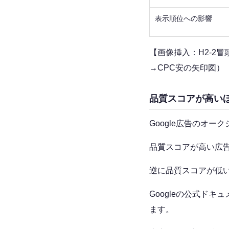
表示順位への影響
【画像挿入：H2-2
→CPC安の矢印図）
品質スコアが高い
Google広告のオ
品質スコアが高い広
逆に品質スコアが低
Googleの公式ド
ます。