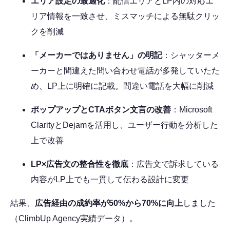
エリア設定の最適化
：配信エリアとLP内の対応エ
リア情報を一致させ、ミスマッチによる無駄クリッ
クを削減
「メーカーではありません」の明記
：シャッターメ
ーカーと間違えた問い合わせ電話が多発していたた
め、LP上に明確に記載。間違い電話を大幅に削減
ポップアップとCTAボタン文言の改善
：Microsoft
ClarityとDejamを活用し、ユーザー行動を分析した
上で改善
LP×広告文の整合性を徹底
：広告文で訴求している
内容がLP上でも一貫して伝わる設計に変更
結果、
広告経由の成約率が50%から70%に向上
しました
（ClimbUp Agency実績データ）。