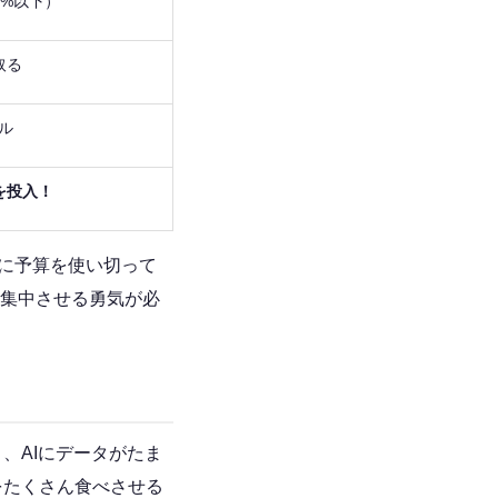
0%以下）
取る
ル
を投入！
人に予算を使い切って
を集中させる勇気が必
、AIにデータがたま
をたくさん食べさせる