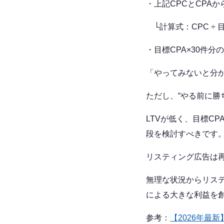
・上記CPCとCPA
└計算式：CPC ÷ 目標C
・目標CPA×30件
「やってみないと分
ただし、“やる前に勝
LTVが低く、目標C
段を検討すべきです
リスティング広告は
無理な状況からリス
による大きな利益を
参考：
【2026年最