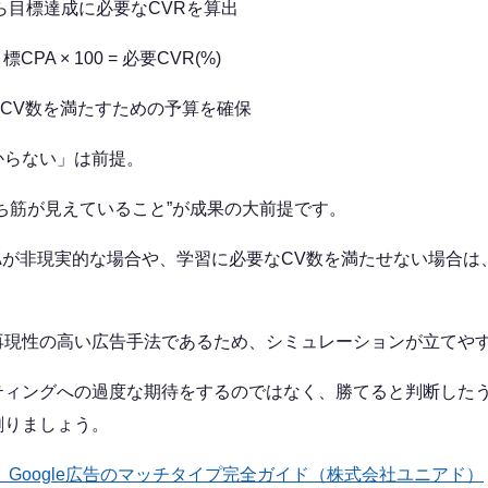
から目標達成に必要なCVRを算出
PA × 100 = 必要CVR(%)
分のCV数を満たすための予算を確保
からない」は前提。
ち筋が見えていること”が成果の大前提です。
PAが非現実的な場合や、学習に必要なCV数を満たせない場合
。
再現性の高い広告手法であるため、シミュレーションが立てや
ティングへの過度な期待をするのではなく、勝てると判断した
創りましょう。
新】Google広告のマッチタイプ完全ガイド（株式会社ユニアド）