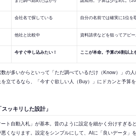
まだ調べ始めたばかり
認知用。予算は少なめに（2
会社名で探している
自分の名前では確実に1位を
他社と比較中
資料請求などを狙ってアピー
今すぐ申し込みたい！
ここが本命。予算の6割以上
数が多いからといって「ただ調べているだけ（Know）」の
を立てるなら、「今すぐ欲しい人（Buy）」にドカンと予算
「スッキリした設計」
マート自動入札」が基本。昔のように設定を細かく分けすぎると
が悪くなります。設定をシンプルにして、AIに「良いデータ」