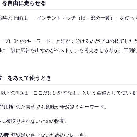
」を自由に走らせる
ド戦略の正解は、「インテントマッチ（旧：部分一致）」を使って
ループに1つのキーワード」と細かく分けるのがプロの技でした
AIに「誰に広告を出すのがベストか」を考えさせる方が、圧倒
致」をあえて使うとき
、以下の3つは「ここだけは外すなよ」という命綱として使いま
門用語
: 似た言葉でも意味が全然違うキーワード。
バルに横取りされないための防衛。
の時
: 無駄遣いさせないためのブレーキ。