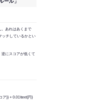
ルール」
ん。あれはあくまで
マッチしているかとい
。逆にスコアが低くて
。
 + 0.01\text{円}