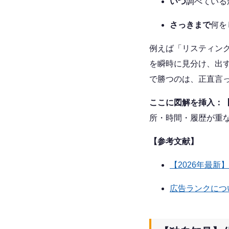
いつ
調べている
さっきまで
何を
例えば「リスティン
を瞬時に見分け、出
で勝つのは、正直言
ここに図解を挿入：【
所・時間・履歴が重
【参考文献】
【2026年最新
広告ランクについ