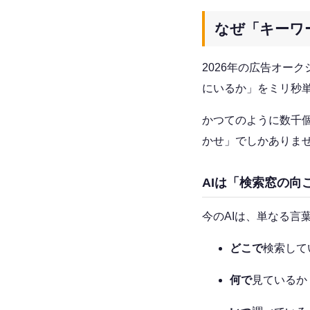
なぜ「キーワ
2026年の広告オー
にいるか」をミリ秒
かつてのように数千
かせ」でしかありま
AIは「検索窓の向
今のAIは、単なる言
どこで
検索して
何で
見ているか