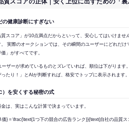
品質スコアの正体｜安く上位に出すための「裏
だの健康診断にすぎない
品質スコア」が10点満点だからといって、安心してはいけませ
す。 実際のオークションでは、その瞬間のユーザーにどれだけ
評価」がすべてです。
、ユーザーが求めているものとズレていれば、順位は下がります
ったり！」とAIが判断すれば、格安でトップに表示されます
C）を安くする秘密の式
料金は、実はこんな計算で決まっています。
 = \frac{\text{1つ下の競合の広告ランク}}{\text{自社の品質スコア}}