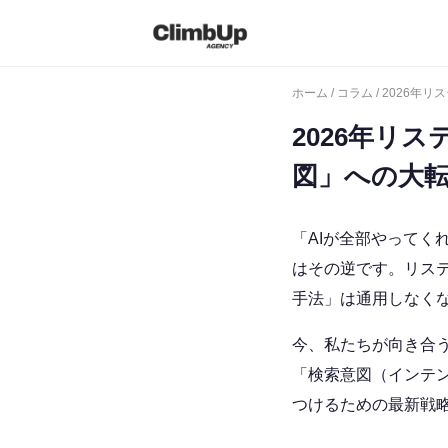
ホーム
/
コラム
/ 2026
2026年リ
図」への大
「AIが全部やってく
はその逆です。リス
手法」は通用しなく
今、私たちが向き合
「検索意図（インテ
つけるための最新戦