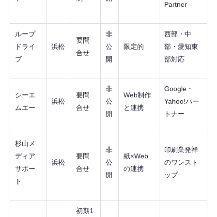
Partner
ループ
非
西部・中
要問
ドライ
浜松
公
限定的
部・愛知東
合せ
ブ
開
部対応
非
Google・
シーエ
要問
Web制作
浜松
公
Yahoo!パー
ムエー
合せ
と連携
開
トナー
杉山メ
非
印刷業発祥
ディア
要問
紙×Web
浜松
公
のワンスト
サポー
合せ
の連携
開
ップ
ト
初期1