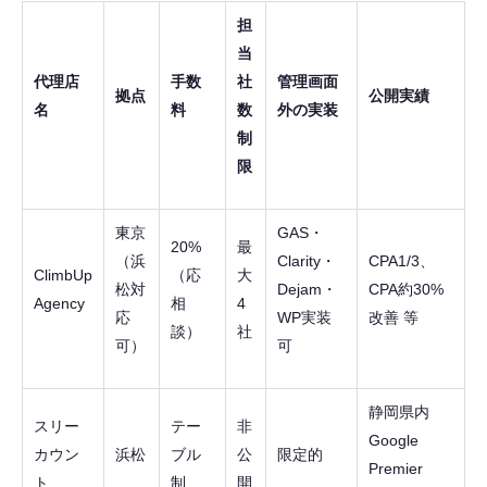
担
当
代理店
手数
社
管理画面
拠点
公開実績
名
料
数
外の実装
制
限
東京
GAS・
20%
最
（浜
Clarity・
CPA1/3、
ClimbUp
（応
大
松対
Dejam・
CPA約30%
Agency
相
4
応
WP実装
改善 等
談）
社
可）
可
静岡県内
スリー
テー
非
Google
カウン
浜松
ブル
公
限定的
Premier
ト
制
開