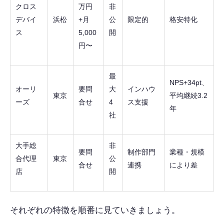
クロス
万円
非
デバイ
浜松
+月
公
限定的
格安特化
ス
5,000
開
円〜
最
NPS+34pt、
オーリ
要問
大
インハウ
東京
平均継続3.2
ーズ
合せ
4
ス支援
年
社
大手総
非
要問
制作部門
業種・規模
合代理
東京
公
合せ
連携
により差
店
開
それぞれの特徴を順番に見ていきましょう。